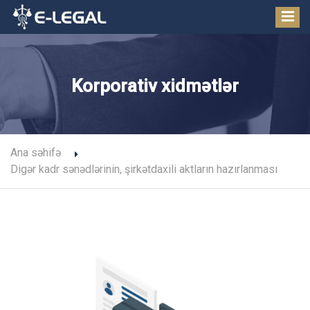
Korporativ xidmətlər
Ana səhifə
Digər kadr sənədlərinin, şirkətdaxili aktların hazırlanması