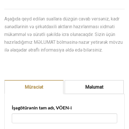
Aşağıda qeyd edilən suallara düzgün cavab versəniz, kadr
sənədlərinin və şirkətdaxili aktların hazırlanması xidməti
mükəmməl və sürətli şəkildə icra olunacaqdır. Sizin üçün
hazırladığımız MƏLUMAT bölməsinə nəzər yetirərək mövzu
ilə əlaqədar ətraflı informasiya əldə edə bilərsiniz.
Müraciət
Məlumat
İşəgötürənin tam adı, VÖEN-i