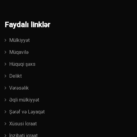
Faydalı linklər
Mülkiyyət
Müqavilə
Hüquqi şəxs
Delikt
Vərəsəlik
Əqli mülkiyyət
Şərəf və Ləyaqət
Xüsusi İcraat
İnzibati icraat