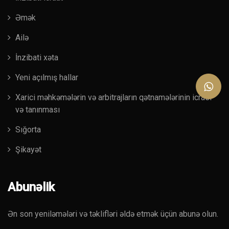
Əmək
Ailə
İnzibati xəta
Yeni açılmış hallar
Xarici məhkəmələrin və arbitrajların qətnamələrinin icrası
və tanınması
Sığorta
Şikayət
Abunəlik
Ən son yeniləmələri və təklifləri əldə etmək üçün abunə olun.