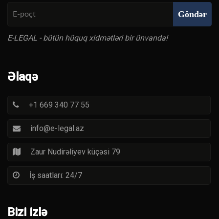
Göndər
E-LEGAL - bütün hüquq xidmətləri bir ünvanda!
Əlaqə
+1 669 340 77 55
info@e-legal.az
Zaur Nudirəliyev küçəsi 79
İş saatları: 24/7
Bizi izlə