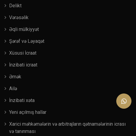
Delikt
Vərəsəlik
Əqli mülkiyyət
Şərəf və Ləyaqət
Xüsusi İcraat
İnzibati icraat
Əmək
Ailə
İnzibati xəta
Yeni açılmış hallar
Xarici məhkəmələrin və arbitrajların qətnamələrinin icrası
və tanınması