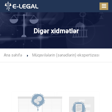
Digər xidmətlər
Ana səhifə
Müqavilələrin (sənədlərin) ekspertizası