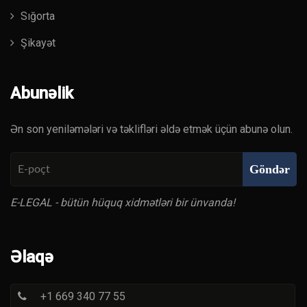
Sığorta
Şikayət
Abunəlik
Ən son yeniləmələri və təklifləri əldə etmək üçün abunə olun.
Göndər
E-LEGAL - bütün hüquq xidmətləri bir ünvanda!
Əlaqə
+1 669 340 77 55