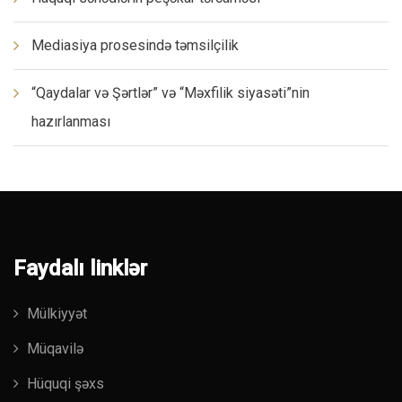
Mediasiya prosesində təmsilçilik
“Qaydalar və Şərtlər” və “Məxfilik siyasəti”nin
hazırlanması
Faydalı linklər
Mülkiyyət
Müqavilə
Hüquqi şəxs