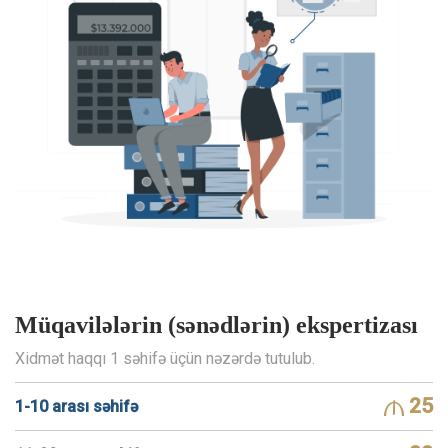
Müqavilələrin (sənədlərin) ekspertizası
Xidmət haqqı 1 səhifə üçün nəzərdə tutulub.
25
1-10 arası səhifə