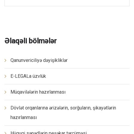
Əlaqəli bölmələr
Qanunvericiliyə dəyişikliklər
E-LEGALa üzvlük
Müqavilələrin hazırlanması
Dövlət orqanlarına ərizələrin, sorğuların, şikayətlərin
hazırlanması
Hüquqi sənədlərin peşəkar tərcüməsi