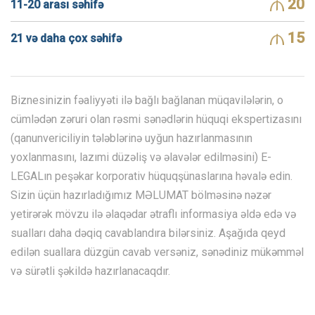
20
11-20 arası səhifə
15
21 və daha çox səhifə
Biznesinizin fəaliyyəti ilə bağlı bağlanan müqavilələrin, o
cümlədən zəruri olan rəsmi sənədlərin hüquqi ekspertizasını
(qanunvericiliyin tələblərinə uyğun hazırlanmasının
yoxlanmasını, lazımi düzəliş və əlavələr edilməsini) E-
LEGALın peşəkar korporativ hüquqşünaslarına həvalə edin.
Sizin üçün hazırladığımız MƏLUMAT bölməsinə nəzər
yetirərək mövzu ilə əlaqədar ətraflı informasiya əldə edə və
sualları daha dəqiq cavablandıra bilərsiniz. Aşağıda qeyd
edilən suallara düzgün cavab versəniz, sənədiniz mükəmməl
və sürətli şəkildə hazırlanacaqdır.