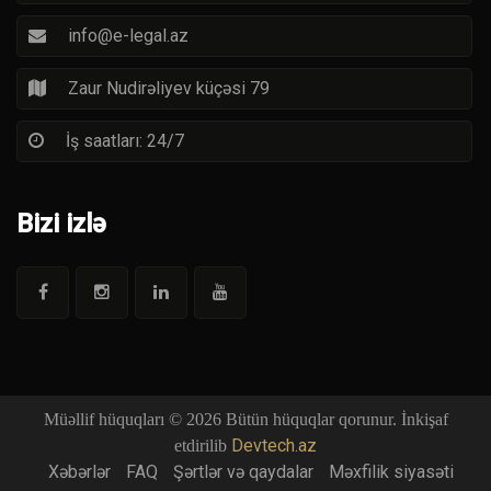
info@e-legal.az
Zaur Nudirəliyev küçəsi 79
İş saatları: 24/7
Bizi izlə
Müəllif hüquqları © 2026 Bütün hüquqlar qorunur. İnkişaf
Devtech.az
etdirilib
Xəbərlər
FAQ
Şərtlər və qaydalar
Məxfilik siyasəti