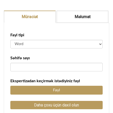
Müraciət
Məlumat
Fayl tipi
Səhifə sayı
Ekspertizadan keçirmək istədiyiniz fayl
Fayl
Daha çoxu üçün daxil olun