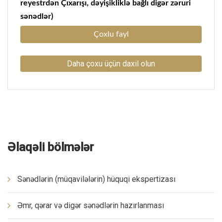
reyestrdən Çıxarışı, dəyişikliklə bağlı digər zəruri
sənədlər)
Çoxlu fayl
Daha çoxu üçün daxil olun
Əlaqəli bölmələr
Sənədlərin (müqavilələrin) hüquqi ekspertizası
Əmr, qərar və digər sənədlərin hazırlanması