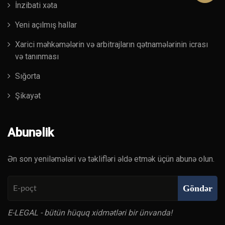
İnzibati xəta
Yeni açılmış hallar
Xarici məhkəmələrin və arbitrajların qətnamələrinin icrası
və tanınması
Sığorta
Şikayət
Abunəlik
Ən son yeniləmələri və təklifləri əldə etmək üçün abunə olun.
Göndər
E-LEGAL - bütün hüquq xidmətləri bir ünvanda!