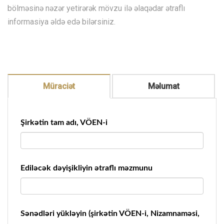
bölməsinə nəzər yetirərək mövzu ilə əlaqədar ətraflı
informasiya əldə edə bilərsiniz.
Müraciət
Məlumat
Şirkətin tam adı, VÖEN-i
Ediləcək dəyişikliyin ətraflı məzmunu
Sənədləri yükləyin (şirkətin VÖEN-i, Nizamnaməsi,