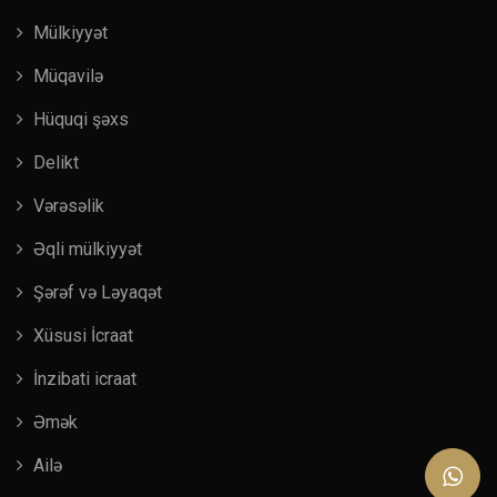
Mülkiyyət
Müqavilə
Hüquqi şəxs
Delikt
Vərəsəlik
Əqli mülkiyyət
Şərəf və Ləyaqət
Xüsusi İcraat
İnzibati icraat
Əmək
Ailə