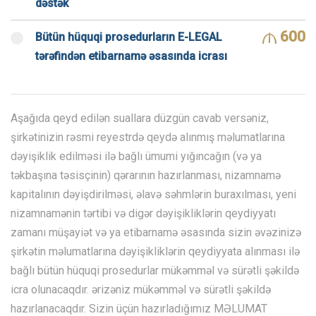
dəstək
600
Bütün hüquqi prosedurların E-LEGAL
tərəfindən etibarnamə əsasında icrası
Aşağıda qeyd edilən suallara düzgün cavab versəniz,
şirkətinizin rəsmi reyestrdə qeydə alınmış məlumatlarına
dəyişiklik edilməsi ilə bağlı ümumi yığıncağın (və ya
təkbaşına təsisçinin) qərarının hazırlanması, nizamnamə
kapitalının dəyişdirilməsi, əlavə səhmlərin buraxılması, yeni
nizamnamənin tərtibi və digər dəyişikliklərin qeydiyyatı
zamanı müşayiət və ya etibarnamə əsasında sizin əvəzinizə
şirkətin məlumatlarına dəyişikliklərin qeydiyyata alınması ilə
bağlı bütün hüquqi prosedurlar mükəmməl və sürətli şəkildə
icra olunacaqdır. ərizəniz mükəmməl və sürətli şəkildə
hazırlanacaqdır. Sizin üçün hazırladığımız MƏLUMAT