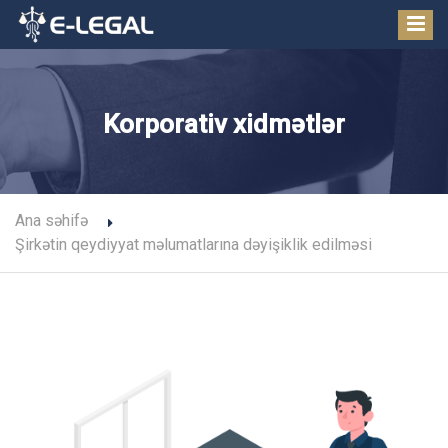
Korporativ xidmətlər
Ana səhifə
Şirkətin qeydiyyat məlumatlarına dəyişiklik edilməsi