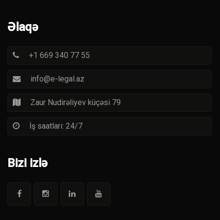
Əlaqə
+1 669 340 77 55
info@e-legal.az
Zaur Nudirəliyev küçəsi 79
İş saatları: 24/7
Bizi izlə