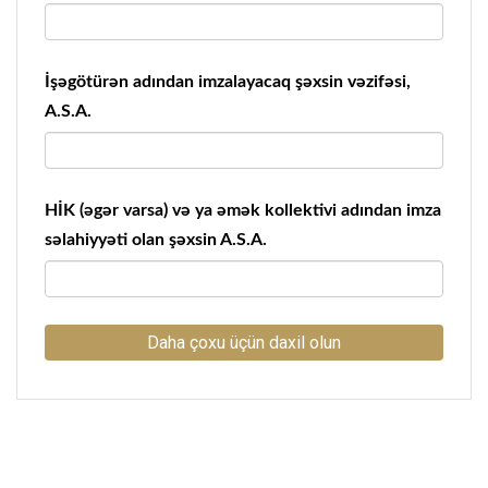
İşəgötürən adından imzalayacaq şəxsin vəzifəsi,
A.S.A.
HİK (əgər varsa) və ya əmək kollektivi adından imza
səlahiyyəti olan şəxsin A.S.A.
Daha çoxu üçün daxil olun