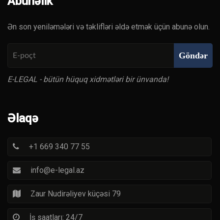
Abunəlik
Ən son yeniləmələri və təklifləri əldə etmək üçün abunə olun.
Göndər
E-LEGAL - bütün hüquq xidmətləri bir ünvanda!
Əlaqə
+1 669 340 77 55
info@e-legal.az
Zaur Nudirəliyev küçəsi 79
İş saatları: 24/7