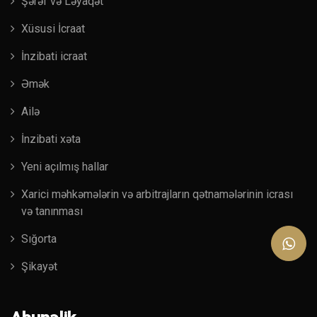
Şərəf və Ləyaqət
Xüsusi İcraat
İnzibati icraat
Əmək
Ailə
İnzibati xəta
Yeni açılmış hallar
Xarici məhkəmələrin və arbitrajların qətnamələrinin icrası
və tanınması
Sığorta
Şikayət