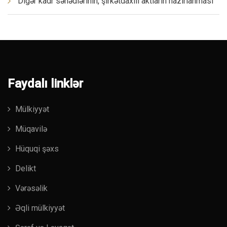
Digər kadr sənədlərinin, şirkətdaxili aktların hazırlanması
Faydalı linklər
Mülkiyyət
Müqavilə
Hüquqi şəxs
Delikt
Vərəsəlik
Əqli mülkiyyət