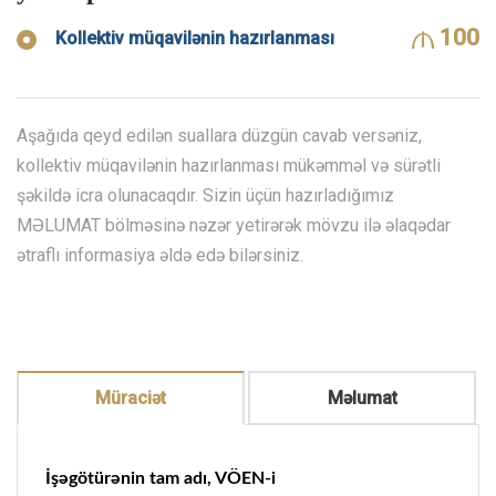
100
Kollektiv müqavilənin hazırlanması
Aşağıda qeyd edilən suallara düzgün cavab versəniz,
kollektiv müqavilənin hazırlanması mükəmməl və sürətli
şəkildə icra olunacaqdır. Sizin üçün hazırladığımız
MƏLUMAT bölməsinə nəzər yetirərək mövzu ilə əlaqədar
ətraflı informasiya əldə edə bilərsiniz.
Müraciət
Məlumat
İşəgötürənin tam adı, VÖEN-i