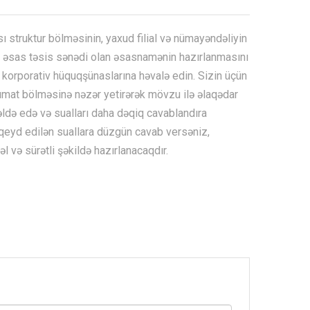
sı struktur bölməsinin, yaxud filial və nümayəndəliyin
 əsas təsis sənədi olan əsasnamənin hazırlanmasını
korporativ hüquqşünaslarına həvalə edin. Sizin üçün
umat bölməsinə nəzər yetirərək mövzu ilə əlaqədar
 əldə edə və sualları daha dəqiq cavablandıra
 qeyd edilən suallara düzgün cavab versəniz,
və sürətli şəkildə hazırlanacaqdır.