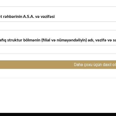
t rəhbərinin A.S.A. və vəzifəsi
iq struktur bölmənin (filial və nümayəndəliyin) adı, vəzifə və s
Daha çoxu üçün daxil o