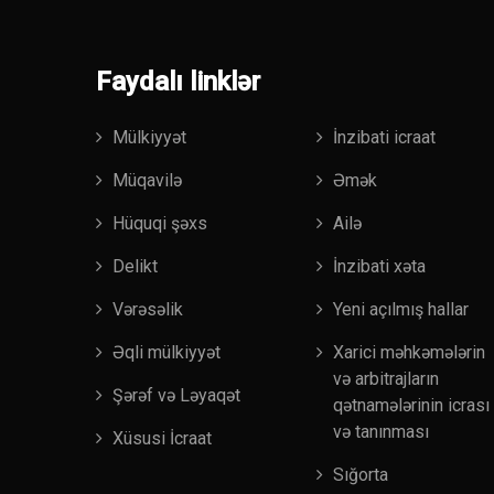
Faydalı linklər
Mülkiyyət
İnzibati icraat
Müqavilə
Əmək
Hüquqi şəxs
Ailə
Delikt
İnzibati xəta
Vərəsəlik
Yeni açılmış hallar
Əqli mülkiyyət
Xarici məhkəmələrin
və arbitrajların
Şərəf və Ləyaqət
qətnamələrinin icrası
və tanınması
Xüsusi İcraat
Sığorta