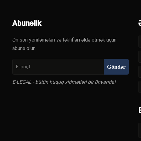
Abunəlik
Ən son yeniləmələri və təklifləri əldə etmək üçün
abunə olun.
Göndər
E-LEGAL - bütün hüquq xidmətləri bir ünvanda!