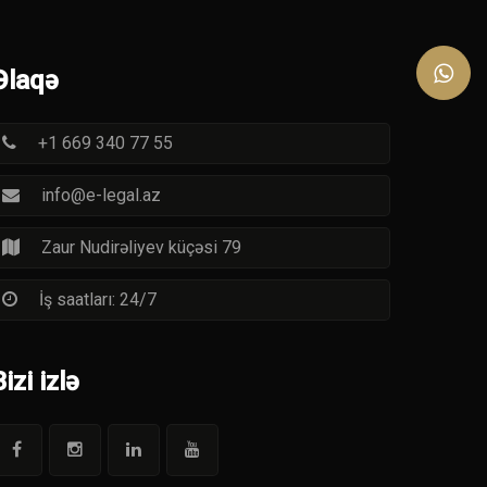
Əlaqə
+1 669 340 77 55
info@e-legal.az
Zaur Nudirəliyev küçəsi 79
İş saatları: 24/7
Bizi izlə