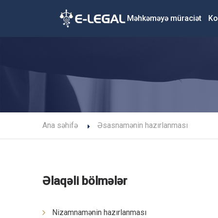
Məhkəməyə müraciət
Ko
Ana səhifə
Əsasnamənin hazırlanması
Əlaqəli bölmələr
Nizamnamənin hazırlanması