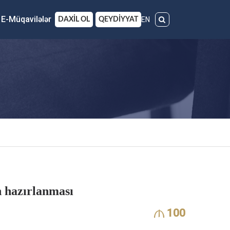
E-Müqavilələr
EN
DAXİL OL
QEYDİYYAT
 hazırlanması
100