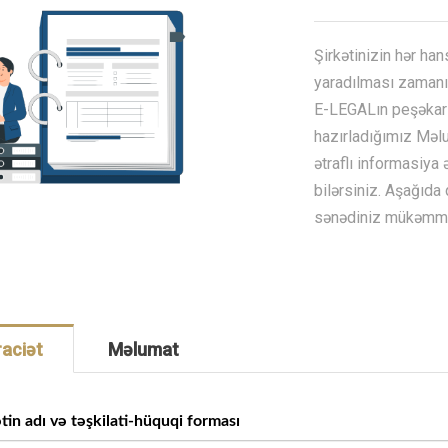
Şirkətinizin hər han
yaradılması zamanı
E-LEGALın peşəkar 
hazırladığımız Məl
ətraflı informasiya
bilərsiniz. Aşağıda
sənədiniz mükəmməl 
aciət
Məlumat
tin adı və təşkilati-hüquqi forması