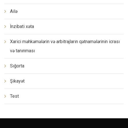
Ailə
İnzibati xəta
Xarici məhkəmələrin və arbitrajların qətnamələrinin icrası
və tanınması
Sığorta
Şikayət
Test