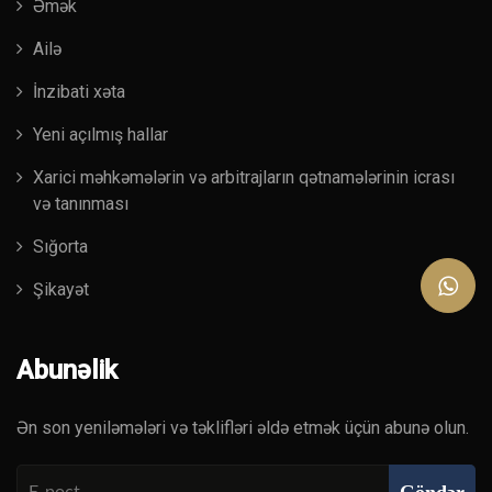
Əmək
Ailə
İnzibati xəta
Yeni açılmış hallar
Xarici məhkəmələrin və arbitrajların qətnamələrinin icrası
və tanınması
Sığorta
Şikayət
Abunəlik
Ən son yeniləmələri və təklifləri əldə etmək üçün abunə olun.