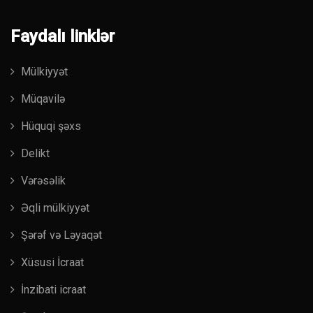
Faydalı linklər
Mülkiyyət
Müqavilə
Hüquqi şəxs
Delikt
Vərəsəlik
Əqli mülkiyyət
Şərəf və Ləyaqət
Xüsusi İcraat
İnzibati icraat