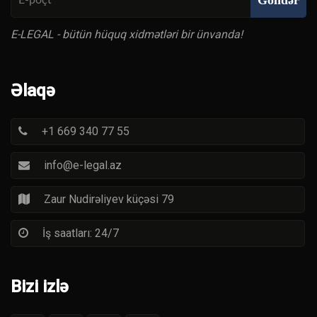
Göndər
E-LEGAL - bütün hüquq xidmətləri bir ünvanda!
Əlaqə
+1 669 340 77 55
info@e-legal.az
Zaur Nudirəliyev küçəsi 79
İş saatları: 24/7
Bizi izlə