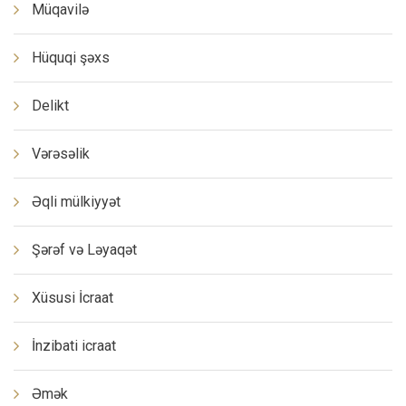
Müqavilə
Hüquqi şəxs
Delikt
Vərəsəlik
Əqli mülkiyyət
Şərəf və Ləyaqət
Xüsusi İcraat
İnzibati icraat
Əmək