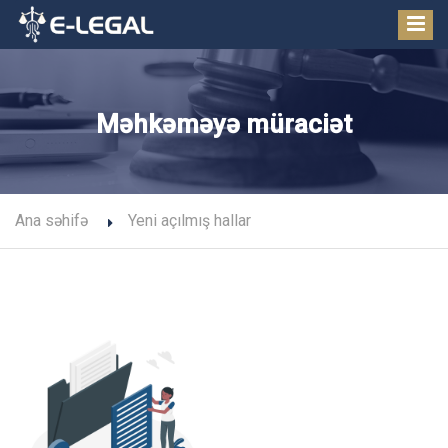
Məhkəməyə müraciət
Ana səhifə
Yeni açılmış hallar