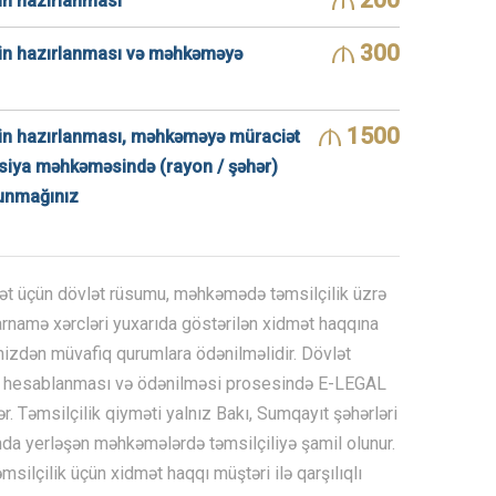
200
zin hazırlanması
300
zin hazırlanması və məhkəməyə
1500
zin hazırlanması, məhkəməyə müraciət
nsiya məhkəməsində (rayon / şəhər)
lunmağınız
 üçün dövlət rüsumu, məhkəmədə təmsilçilik üzrə
barnamə xərcləri yuxarıda göstərilən xidmət haqqına
finizdən müvafiq qurumlara ödənilməlidir. Dövlət
n hesablanması və ödənilməsi prosesində E-LEGAL
r. Təmsilçilik qiyməti yalnız Bakı, Sumqayıt şəhərləri
da yerləşən məhkəmələrdə təmsilçiliyə şamil olunur.
msilçilik üçün xidmət haqqı müştəri ilə qarşılıqlı