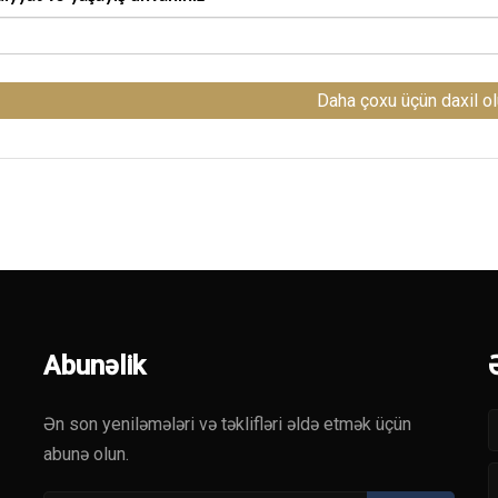
Daha çoxu üçün daxil o
Abunəlik
Ən son yeniləmələri və təklifləri əldə etmək üçün
abunə olun.