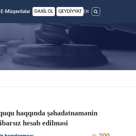
E-Müqavilələr
EN
DAXİL OL
QEYDİYYAT
üququ haqqında şəhadətnamənin
tibarsız hesab edilməsi