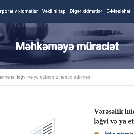
rporativ xidmətlər
Vəkilini tap
Digər xidmətlər
E-Məsləhət
Məhkəməyə müraciət
amənin ləğvi və ya etibarsız hesab edilməsi
Vərəsəlik h
ləğvi və ya e