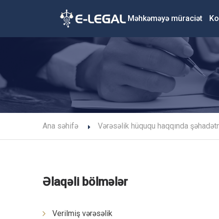
Məhkəməyə müraciət
Ko
Ana səhifə
Vərəsəlik hüququ haqqında şəhadətn
Əlaqəli bölmələr
Verilmiş vərəsəlik