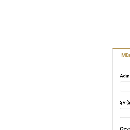
Mür
Adını
ŞV (
Qeyd