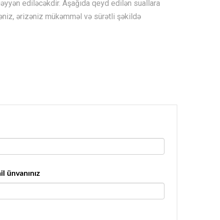
əyyən ediləcəkdir. Aşağıda qeyd edilən suallara
niz, ərizəniz mükəmməl və sürətli şəkildə
il ünvanınız