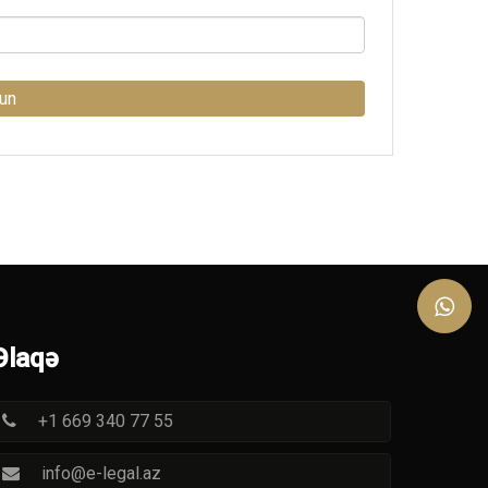
lun
Əlaqə
+1 669 340 77 55
info@e-legal.az