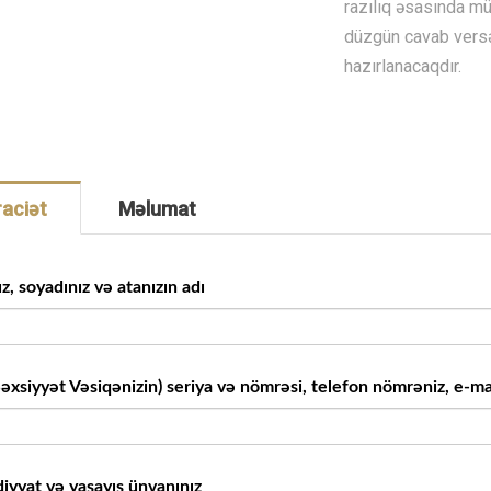
razılıq əsasında mü
düzgün cavab versə
hazırlanacaqdır.
aciət
Məlumat
z, soyadınız və atanızın adı
Şəxsiyyət Vəsiqənizin) seriya və nömrəsi, telefon nömrəniz, e-ma
iyyat və yaşayış ünvanınız