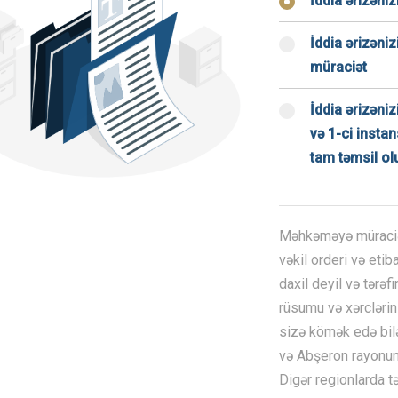
İddia ərizəni
İddia ərizəni
müraciət
İddia ərizəni
və 1-ci insta
tam təmsil o
Məhkəməyə müraciət
vəkil orderi və eti
daxil deyil və tərə
rüsumu və xərcləri
sizə kömək edə bilə
və Abşeron rayonun
Digər regionlarda tə