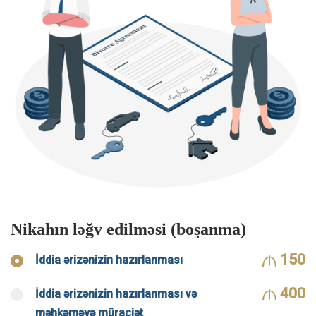
Nikahın ləğv edilməsi (boşanma)
150
İddia ərizənizin hazırlanması
400
İddia ərizənizin hazırlanması və
məhkəməyə müraciət