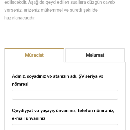
ediləcəkdir. Aşağıda qeyd edilən suallara düzgün cavab
versəniz, ərizəniz mükəmməl və sürətli şəkildə
hazırlanacaqdır.
Müraciət
Məlumat
Adınız, soyadınız və atanızın adı, ŞV seriya və
nömrəsi
Qeydiyyat və yaşayış ünvanınız, telefon nömrəniz,
e-mail ünvanınız