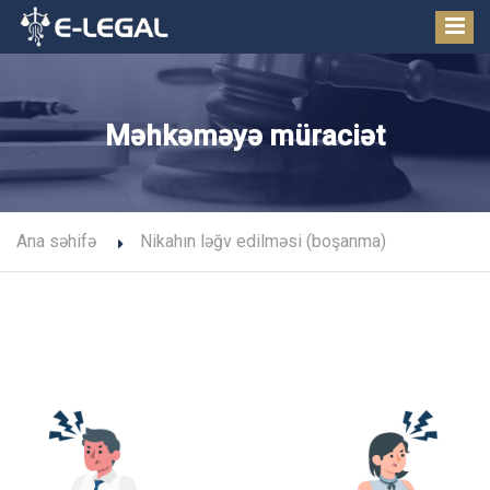
Məhkəməyə müraciət
Ana səhifə
Nikahın ləğv edilməsi (boşanma)