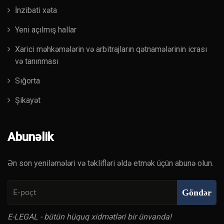
İnzibati xəta
Yeni açılmış hallar
Xarici məhkəmələrin və arbitrajların qətnamələrinin icrası
və tanınması
Sığorta
Şikayət
Abunəlik
Ən son yeniləmələri və təklifləri əldə etmək üçün abunə olun.
Göndər
E-LEGAL - bütün hüquq xidmətləri bir ünvanda!