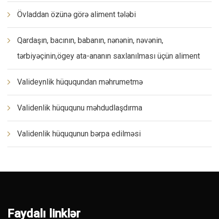
Övladdan özünə görə aliment tələbi
Qardaşın, bacının, babanın, nənənin, nəvənin,
tərbiyəçinin,ögey ata-ananın saxlanılması üçün aliment
Valideynlik hüququndan məhrumetmə
Validenlik hüququnu məhdudlaşdırma
Validenlik hüququnun bərpa edilməsi
Faydalı linklər