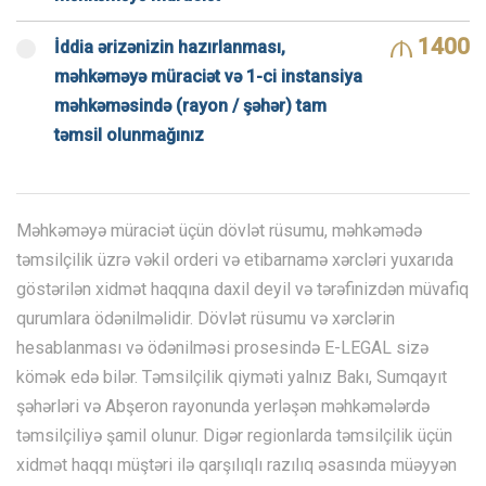
1400
İddia ərizənizin hazırlanması,
məhkəməyə müraciət və 1-ci instansiya
məhkəməsində (rayon / şəhər) tam
təmsil olunmağınız
Məhkəməyə müraciət üçün dövlət rüsumu, məhkəmədə
təmsilçilik üzrə vəkil orderi və etibarnamə xərcləri yuxarıda
göstərilən xidmət haqqına daxil deyil və tərəfinizdən müvafiq
qurumlara ödənilməlidir. Dövlət rüsumu və xərclərin
hesablanması və ödənilməsi prosesində E-LEGAL sizə
kömək edə bilər. Təmsilçilik qiyməti yalnız Bakı, Sumqayıt
şəhərləri və Abşeron rayonunda yerləşən məhkəmələrdə
təmsilçiliyə şamil olunur. Digər regionlarda təmsilçilik üçün
xidmət haqqı müştəri ilə qarşılıqlı razılıq əsasında müəyyən