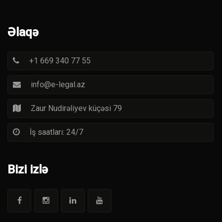
Əlaqə
+1 669 340 77 55
info@e-legal.az
Zaur Nudirəliyev küçəsi 79
İş saatları: 24/7
Bizi izlə