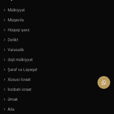
Mülkiyyət
Müqavilə
Hüquqi şəxs
Delikt
Vərəsəlik
Əqli mülkiyyət
Şərəf və Ləyaqət
Xüsusi İcraat
İnzibati icraat
Əmək
Ailə