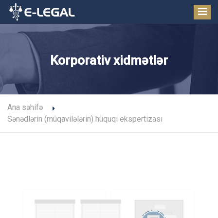
Korporativ xidmətlər
Ana səhifə
Sənədlərin (müqavilələrin) hüquqi ekspertizası