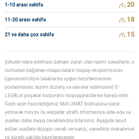
20
1-10 arası səhifə
18
11-20 arası səhifə
15
21 və daha çox səhifə
Şirkətin idarə edilməsi zamanı zəruri olan rəsmi sənədlərin, o
cümlədən bağlanan müqavilələrin hüquqi ekspertizasını
(qanunvericiliyin tələblərinə uyğun hazırlanmasının
yoxlanmasını, lazımi düzəliş və əlavələr edilməsini) E-
LEGALın peşəkar korporativ hüquqşünaslarına həvalə edin.
Sizin üçün hazırladığımız MƏLUMAT bölməsinə nəzər
yetirərək mövzu ilə əlaqədar ətraflı informasiya əldə edə və
sualları daha dəqiq cavablandıra bilərsiniz. Aşağıda qeyd
edilən suallara düzgün cavab versəniz, sənədiniz mükəmməl
və sürətli şəkildə hazırlanacaqdır.