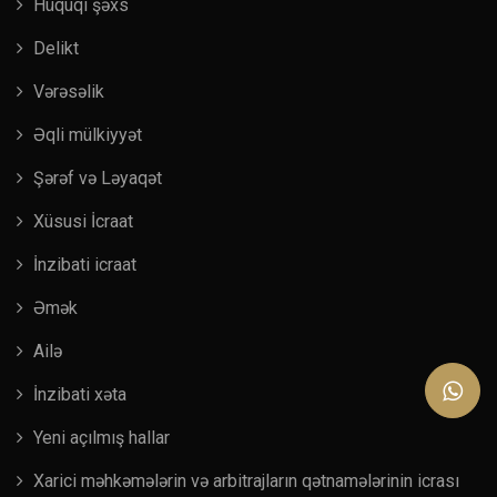
Hüquqi şəxs
Delikt
Vərəsəlik
Əqli mülkiyyət
Şərəf və Ləyaqət
Xüsusi İcraat
İnzibati icraat
Əmək
Ailə
İnzibati xəta
Yeni açılmış hallar
Xarici məhkəmələrin və arbitrajların qətnamələrinin icrası