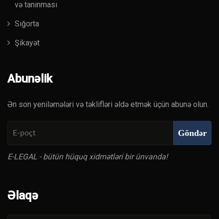
və tanınması
Sığorta
Şikayət
Abunəlik
Ən son yeniləmələri və təklifləri əldə etmək üçün abunə olun.
Göndər
E-LEGAL - bütün hüquq xidmətləri bir ünvanda!
Əlaqə