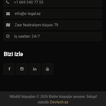
+1 669 340 77 55
info@e-legal.az
Zaur Nudirəliyev küçəsi 79
İş saatları: 24/7
Bizi izlə
Müəllif hüquqları © 2026 Bütün hüquqlar qorunur. İnkişaf
Devtech.az
etdirilib