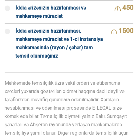
450
İddia ərizənizin hazırlanması və
məhkəməyə müraciət
1500
İddia ərizənizin hazırlanması,
məhkəməyə müraciət və 1-ci instansiya
məhkəməsində (rayon / şəhər) tam
təmsil olunmağınız
Məhkəmədə təmsilçilik üzrə vəkil orderi və etibarnamə
xərcləri yuxarıda göstərilən xidmət haqqına daxil deyil və
tərəfinizdən müvafiq qurumlara ödənilməlidir. Xərclərin
hesablanması və ödənilməsi prosesində E-LEGAL sizə
kömək edə bilər. Təmsilçilik qiyməti yalnız Bakı, Sumqayıt
şəhərləri və Abşeron rayonunda yerləşən məhkəmələrdə
təmsilçiliyə şamil olunur. Digər regionlarda təmsilçilik üçün