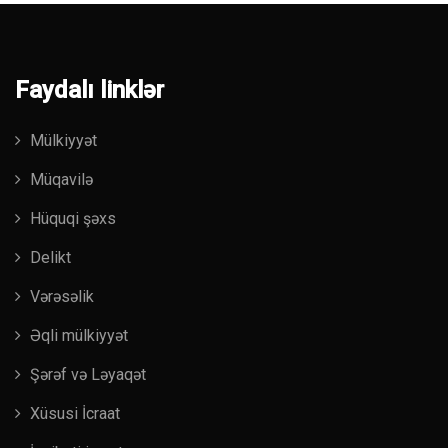
Faydalı linklər
Mülkiyyət
Müqavilə
Hüquqi şəxs
Delikt
Vərəsəlik
Əqli mülkiyyət
Şərəf və Ləyaqət
Xüsusi İcraat