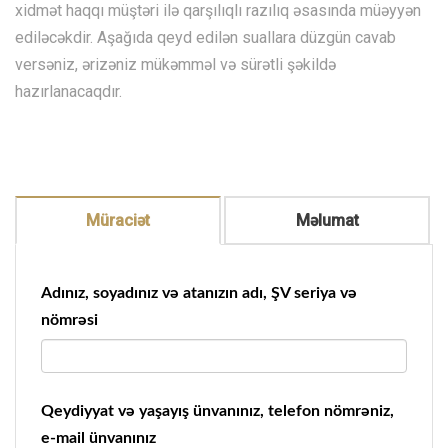
xidmət haqqı müştəri ilə qarşılıqlı razılıq əsasında müəyyən
ediləcəkdir. Aşağıda qeyd edilən suallara düzgün cavab
versəniz, ərizəniz mükəmməl və sürətli şəkildə
hazırlanacaqdır.
Müraciət
Məlumat
Adınız, soyadınız və atanızın adı, ŞV seriya və
nömrəsi
Qeydiyyat və yaşayış ünvanınız, telefon nömrəniz,
e-mail ünvanınız