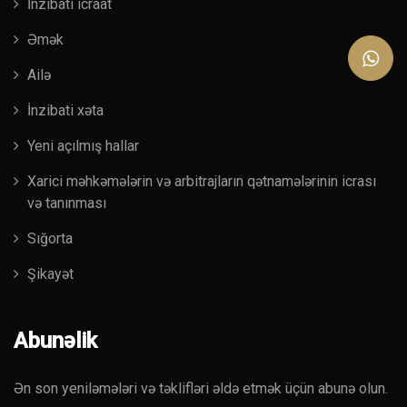
İnzibati icraat
Əmək
Ailə
İnzibati xəta
Yeni açılmış hallar
Xarici məhkəmələrin və arbitrajların qətnamələrinin icrası
və tanınması
Sığorta
Şikayət
Abunəlik
Ən son yeniləmələri və təklifləri əldə etmək üçün abunə olun.