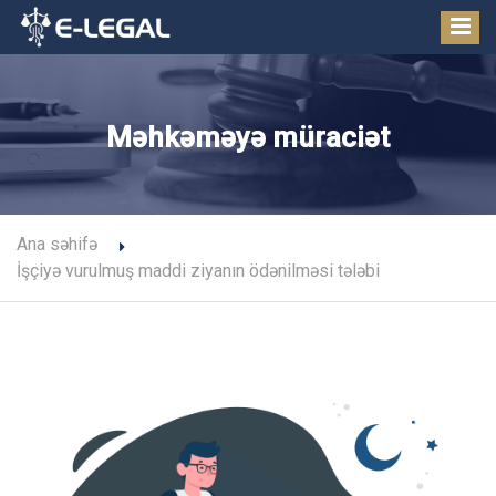
Məhkəməyə müraciət
Ana səhifə
İşçiyə vurulmuş maddi ziyanın ödənilməsi tələbi