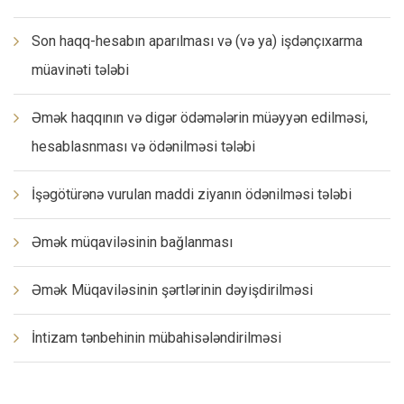
Son haqq-hesabın aparılması və (və ya) işdənçıxarma
müavinəti tələbi
Əmək haqqının və digər ödəmələrin müəyyən edilməsi,
hesablasnması və ödənilməsi tələbi
İşəgötürənə vurulan maddi ziyanın ödənilməsi tələbi
Əmək müqaviləsinin bağlanması
Əmək Müqaviləsinin şərtlərinin dəyişdirilməsi
İntizam tənbehinin mübahisələndirilməsi