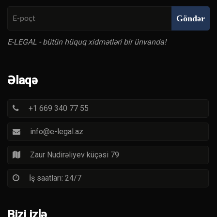
Göndər
E-LEGAL - bütün hüquq xidmətləri bir ünvanda!
Əlaqə
+1 669 340 77 55
info@e-legal.az
Zaur Nudirəliyev küçəsi 79
İş saatları: 24/7
Bizi izlə