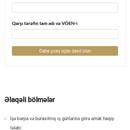
Qarşı tərəfin tam adı və VÖEN-i
Daha çoxu üçün daxil olun
Əlaqəli bölmələr
İşə bərpa və buraxılmış iş günlərinə görə əmək haqqı
tələbi