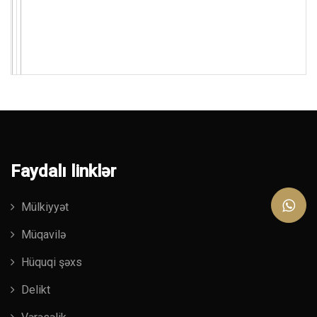
Faydalı linklər
Mülkiyyət
Müqavilə
Hüquqi şəxs
Delikt