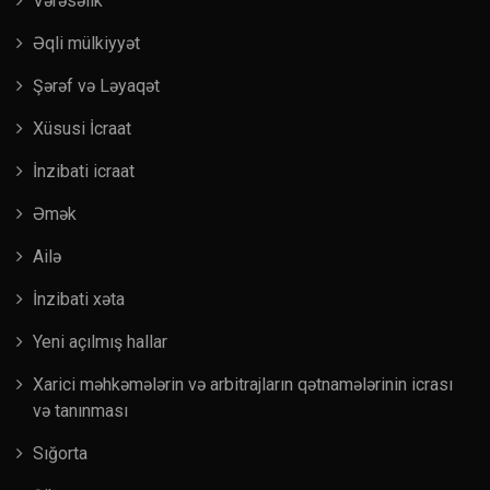
Vərəsəlik
Əqli mülkiyyət
Şərəf və Ləyaqət
Xüsusi İcraat
İnzibati icraat
Əmək
Ailə
İnzibati xəta
Yeni açılmış hallar
Xarici məhkəmələrin və arbitrajların qətnamələrinin icrası
və tanınması
Sığorta