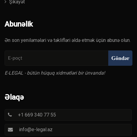
Şikayət
Abunəlik
Ən son yeniləmələri və təklifləri əldə etmək üçün abunə olun.
Göndər
E-LEGAL - bütün hüquq xidmətləri bir ünvanda!
Əlaqə
+1 669 340 77 55
info@e-legal.az