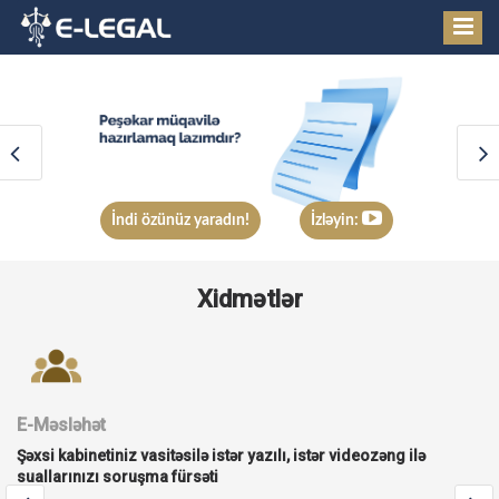
İndi özünüz yaradın!
İzləyin:
Xidmətlər
E-Məsləhət
Şəxsi kabinetiniz vasitəsilə istər yazılı, istər videozəng ilə
suallarınızı soruşma fürsəti