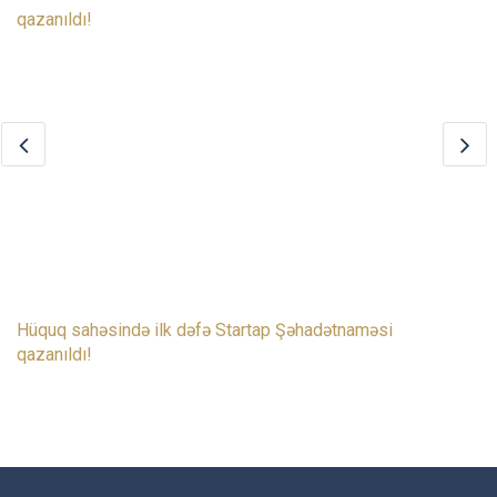
Hüquq sahəsində ilk dəfə Startap Şəhadətnaməsi
qazanıldı!