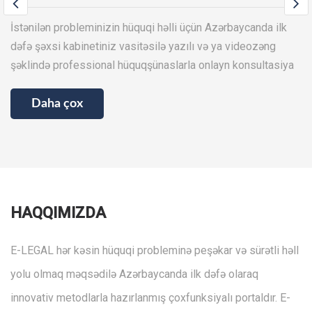
İstənilən probleminizin hüquqi həlli üçün Azərbaycanda ilk
dəfə şəxsi kabinetiniz vasitəsilə yazılı və ya videozəng
şəklində professional hüquqşünaslarla onlayn konsultasiya
Daha çox
HAQQIMIZDA
E-LEGAL hər kəsin hüquqi probleminə peşəkar və sürətli həll
yolu olmaq məqsədilə Azərbaycanda ilk dəfə olaraq
innovativ metodlarla hazırlanmış çoxfunksiyalı portaldır. E-