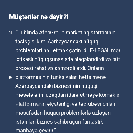
Müştərilər nə deyir?!
imi
“Dublində AfeaGroup marketinq startapının
“Nyu-
təsisçisi kimi Aərbaycandakı hüquqi
Ameri
problemləri həll etmək çətin idi. E-LEGAL məni
tapma
ixtisaslı hüquqşünaslarla əlaqələndirdi və bütün
ünsiy
prosesi rahat və səmərəli etdi. Onların
onlay
aqə
platformasının funksiyaları hətta mənə
gətir
Azərbaycandakı biznesimin hüquqi
həll 
lı
məsələlərini uzaqdan idarə etməyə kömək edir.
məslə
Platformanın əlçatanlığı və təcrübəsi onları
ünsiy
r
məsafədən hüquqi problemlərlə üzləşən
nəzər
istənilən biznes sahibi üçün fantastik
razıl
mənbəyə çevirir.”