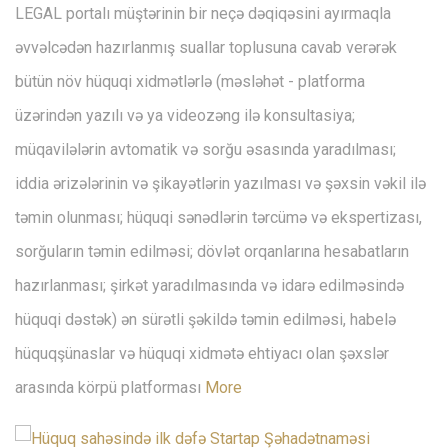
LEGAL portalı müştərinin bir neçə dəqiqəsini ayırmaqla
əvvəlcədən hazırlanmış suallar toplusuna cavab verərək
bütün növ hüquqi xidmətlərlə (məsləhət - platforma
üzərindən yazılı və ya videozəng ilə konsultasiya;
müqavilələrin avtomatik və sorğu əsasında yaradılması;
iddia ərizələrinin və şikayətlərin yazılması və şəxsin vəkil ilə
təmin olunması; hüquqi sənədlərin tərcümə və ekspertizası,
sorğuların təmin edilməsi; dövlət orqanlarına hesabatların
hazırlanması; şirkət yaradılmasında və idarə edilməsində
hüquqi dəstək) ən sürətli şəkildə təmin edilməsi, habelə
hüquqşünaslar və hüquqi xidmətə ehtiyacı olan şəxslər
arasında körpü platforması
More