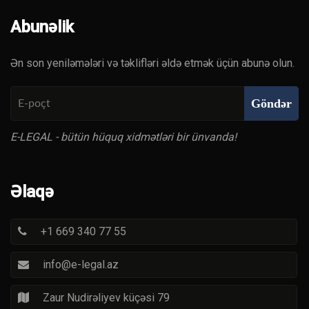
Abunəlik
Ən son yeniləmələri və təklifləri əldə etmək üçün abunə olun.
Göndər
E-LEGAL - bütün hüquq xidmətləri bir ünvanda!
Əlaqə
+1 669 340 77 55
info@e-legal.az
Zaur Nudirəliyev küçəsi 79