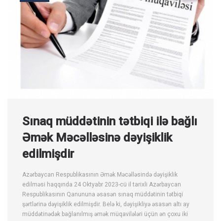
Sınaq müddətinin tətbiqi ilə bağlı
Əmək Məcəlləsinə dəyişiklik
edilmişdir
Azərbaycan Respublikasının Əmək Məcəlləsində dəyişiklik
edilməsi haqqında 24 Oktyabr 2023-cü il tarixli Azərbaycan
Respublikasının Qanununa əsasən sınaq müddətinin tətbiqi
şərtlərinə dəyişiklik edilmişdir. Belə ki, dəyişikliyə əsasən altı ay
müddətinədək bağlanılmış əmək müqavilələri üçün ən çoxu iki