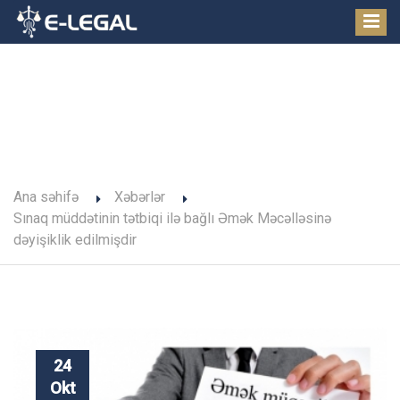
Xəbərlər
Ana səhifə
Xəbərlər
Sınaq müddətinin tətbiqi ilə bağlı Əmək Məcəlləsinə
dəyişiklik edilmişdir
24
Okt