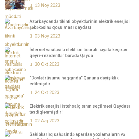
13 Noy 2023
Azərbaycanda tikinti obyektlərinin elektrik enerjisi
şəbəkəsinə qoşulması qaydası
03 Noy 2023
İnternet vasitəsilə elektron ticarəti həyata keçirən
qeyri-rezidentlər barədə Qayda
30 Okt 2023
“Dövlət rüsumu haqqında” Qanuna dəyişiklik
edilmişdir
24 Okt 2023
Elektrik enerjisi istehsalçısının seçilməsi Qaydası
təsdiqlənmişdir!
02 Avq 2023
Sahibkarlıq sahəsində aparılan yoxlamaların və