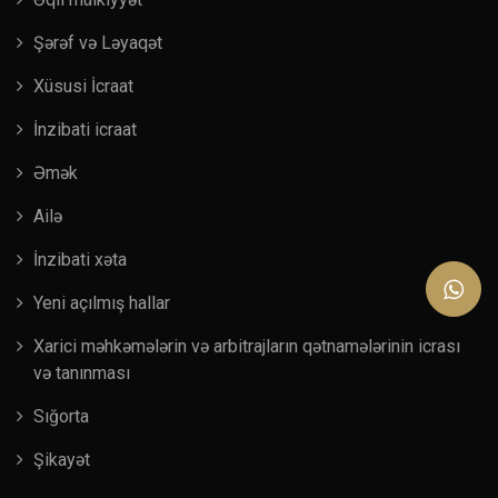
Şərəf və Ləyaqət
Xüsusi İcraat
İnzibati icraat
Əmək
Ailə
İnzibati xəta
Yeni açılmış hallar
Xarici məhkəmələrin və arbitrajların qətnamələrinin icrası
və tanınması
Sığorta
Şikayət