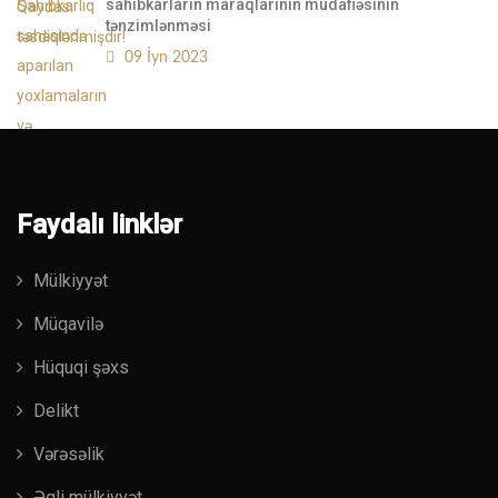
sahibkarların maraqlarının müdafiəsinin
tənzimlənməsi
09 İyn 2023
Faydalı linklər
Mülkiyyət
Müqavilə
Hüquqi şəxs
Delikt
Vərəsəlik
Əqli mülkiyyət