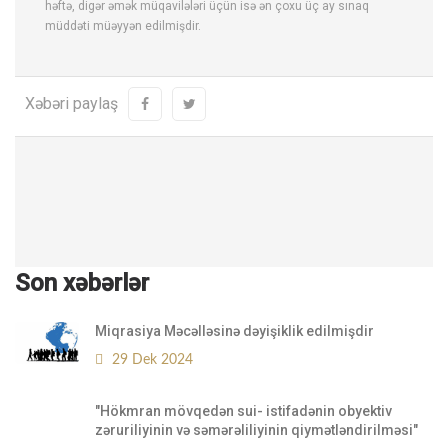
həftə, digər əmək müqavilələri üçün isə ən çoxu üç ay sınaq
müddəti müəyyən edilmişdir.
Xəbəri paylaş
Son xəbərlər
Miqrasiya Məcəlləsinə dəyişiklik edilmişdir
29 Dek 2024
"Hökmran mövqedən sui- istifadənin obyektiv
zəruriliyinin və səmərəliliyinin qiymətləndirilməsi"